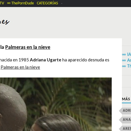
.TV
∞ ThePornDude
CATEGORÍAS
ula
Palmeras en la nieve
∞ IA
a nacida en 1985
Adriana Ugarte
ha aparecido desnuda es
∞ A
∞ T
5
Palmeras en la nieve
MÁS
ADR
ANA
ARE