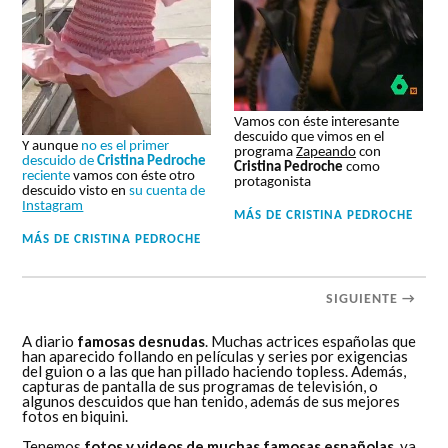
Vamos con éste interesante
descuido que vimos en el
Y aunque
no es el primer
programa
Zapeando
con
descuido de
Cristina Pedroche
Cristina Pedroche
como
reciente
vamos con éste otro
protagonista
descuido visto en
su cuenta de
Instagram
MÁS DE
CRISTINA PEDROCHE
MÁS DE
CRISTINA PEDROCHE
SIGUIENTE →
A diario
famosas desnudas
. Muchas actrices españolas que
han aparecido follando en películas y series por exigencias
del guion o a las que han pillado haciendo topless. Además,
capturas de pantalla de sus programas de televisión, o
algunos descuidos que han tenido, además de sus mejores
fotos en biquini.
Tenemos
fotos y videos de muchas famosas españolas
, ya