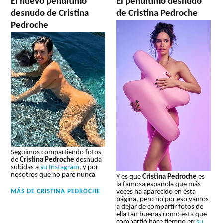
El nuevo penúltimo
El penúltimo desnudo
desnudo de Cristina
de Cristina Pedroche
Pedroche
Seguimos compartiendo fotos
de
Cristina Pedroche
desnuda
subidas a
su
Instagram
, y por
nosotros que no pare nunca
Y es que
Cristina Pedroche
es
la famosa española que más
MÁS DE
CRISTINA PEDROCHE
veces ha aparecido en ésta
página, pero no por eso vamos
a dejar de compartir fotos de
ella tan buenas como esta que
compartió hace tiempo en
su