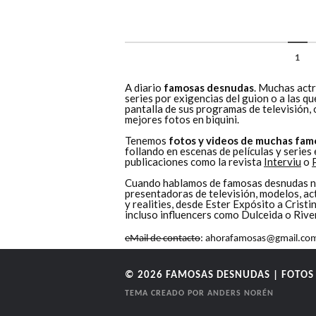
1
A diario
famosas desnudas
. Muchas actr
series por exigencias del guion o a las q
pantalla de sus programas de televisión,
mejores fotos en biquini.
Tenemos
fotos y videos de muchas fam
follando en escenas de películas y series
publicaciones como la revista
Interviu
o
Cuando hablamos de famosas desnudas nos
presentadoras de televisión, modelos, ac
y realities, desde Ester Expósito a Cris
incluso influencers como Dulceida o Rive
eMail de contacto
: ahorafamosas@gmail.co
© 2026
FAMOSAS DESNUDAS | FOTOS 
TEMA CREADO POR
ANDERS NORÉN