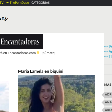
.TV
∞ ThePornDude
CATEGORÍAS
∞ IA
∞ A
stá en Encantadoras.com
¡Súmate¡
∞ T
María Lamela en biquini
MÁS
ADR
ANA
ARE