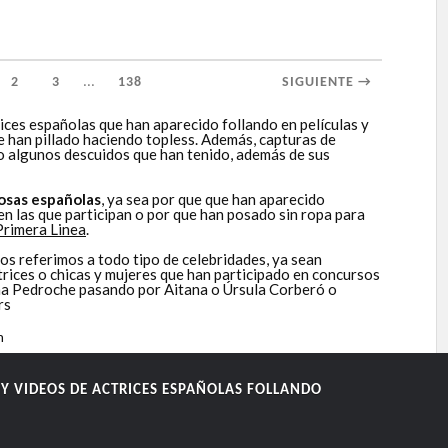
...
2
3
138
SIGUIENTE →
ices españolas que han aparecido follando en películas y
ue han pillado haciendo topless. Además, capturas de
 o algunos descuidos que han tenido, además de sus
osas españolas
, ya sea por que que han aparecido
 en las que participan o por que han posado sin ropa para
Primera Linea
.
 referimos a todo tipo de celebridades, ya sean
trices o chicas y mujeres que han participado en concursos
tina Pedroche pasando por Aitana o Úrsula Corberó o
rs
m
Y VIDEOS DE ACTRICES ESPAÑOLAS FOLLANDO