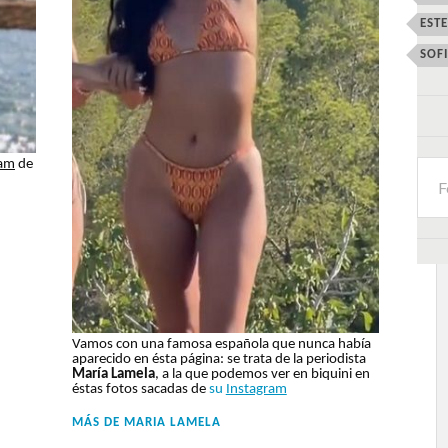
EST
SOF
ram
de
Vamos con una famosa española que nunca había
aparecido en ésta página: se trata de la periodista
María Lamela
, a la que podemos ver en biquini en
éstas fotos sacadas de
su
Instagram
MÁS DE
MARIA LAMELA