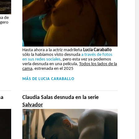
na de
igero
Hasta ahora a la actriz madrileña
Lucía Caraballo
sólo la habíamos visto desnuda
a través de fotos
en sus redes sociales
, pero esta vez ya podemos
verla desnuda en una película,
Todos los lados de la
cama
, estrenada en el 2025
MÁS DE
LUCIA CARABALLO
na
Claudia Salas desnuda en la serie
Salvador