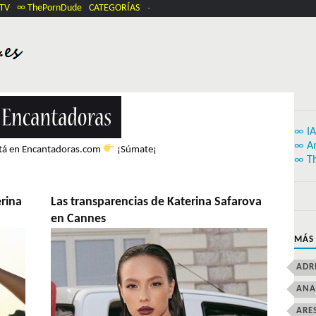
.TV
∞ ThePornDude
CATEGORÍAS
∞ IA
∞ A
stá en Encantadoras.com
¡Súmate¡
∞ T
erina
Las transparencias de Katerina Safarova
en Cannes
MÁS
ADR
ANA
ARE