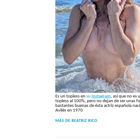
Es un topless en
su
Instagram
, así que no es 
topless al 100%, pero no dejan de ser unas f
bastantes buenas de ésta actriz española nac
Avilés en 1970
MÁS DE
BEATRIZ RICO