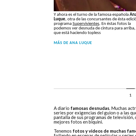
Y ahora es el turno de la famosa española
An
Luque
, otra de las concursantes de ésta edici
programa
Supervivientes
. En éstas fotos la
podemos ver desnuda de cintura para arriba,
que está haciendo topless
MÁS DE
ANA LUQUE
1
A diario
famosas desnudas
. Muchas actr
series por exigencias del guion o a las q
pantalla de sus programas de televisión,
mejores fotos en biquini.
Tenemos
fotos y videos de muchas fam
follando en escenas de películas y series