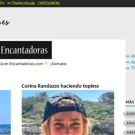
.TV
∞ ThePornDude
CATEGORÍAS
∞ IA
∞ A
stá en Encantadoras.com
¡Súmate¡
∞ T
Corina Randazzo haciendo topless
MÁS
ADR
ANA
ARE