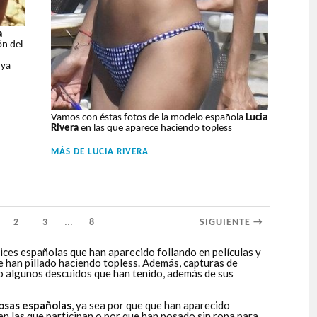
a
ón del
 ya
Vamos con éstas fotos de la modelo española
Lucia
Rivera
en las que aparece haciendo topless
MÁS DE
LUCIA RIVERA
...
2
3
8
SIGUIENTE →
ices españolas que han aparecido follando en películas y
ue han pillado haciendo topless. Además, capturas de
 o algunos descuidos que han tenido, además de sus
osas españolas
, ya sea por que que han aparecido
 en las que participan o por que han posado sin ropa para