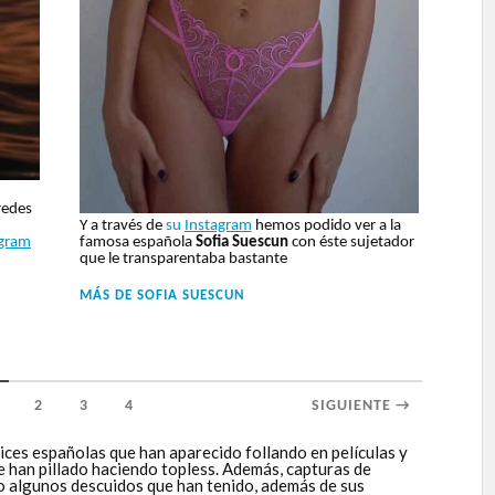
redes
Y a través de
su
Instagram
hemos podido ver a la
famosa española
Sofia Suescun
con éste sujetador
agram
que le transparentaba bastante
MÁS DE
SOFIA SUESCUN
2
3
4
SIGUIENTE →
ices españolas que han aparecido follando en películas y
ue han pillado haciendo topless. Además, capturas de
 o algunos descuidos que han tenido, además de sus