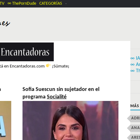
.TV
∞ ThePornDude
CATEGORÍAS
∞ IA
∞ A
stá en Encantadoras.com
¡Súmate¡
∞ T
a
Sofia Suescun sin sujetador en el
programa
Socialité
MÁS
ADR
ANA
ARE