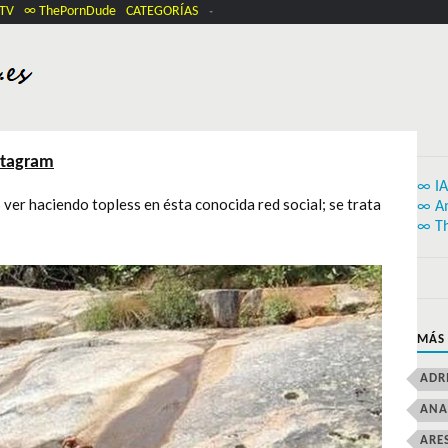
.TV
∞ ThePornDude
CATEGORÍAS
stagram
∞ IA
ver haciendo topless en ésta conocida red social; se trata
∞ A
∞ T
MÁS
ADR
ANA
ARE