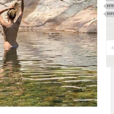
EST
SOF