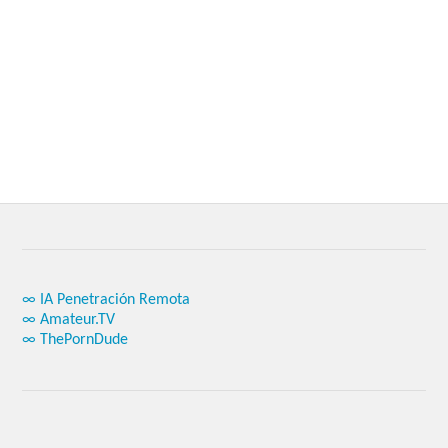
∞ IA Penetración Remota
∞ Amateur.TV
∞ ThePornDude