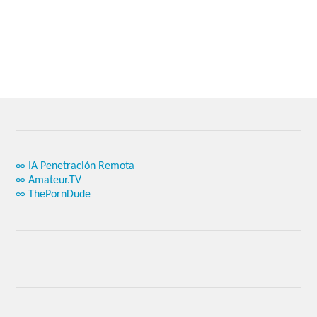
∞ IA Penetración Remota
∞ Amateur.TV
∞ ThePornDude