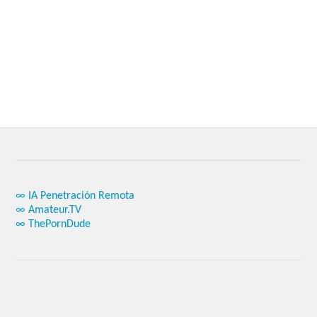
∞ IA Penetración Remota
∞ Amateur.TV
∞ ThePornDude