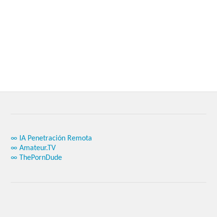
∞ IA Penetración Remota
∞ Amateur.TV
∞ ThePornDude