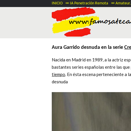
INICIO
∞ IA Penetración Remota
∞ Amateur
Aura Garrido desnuda en la serie
Cr
Nacida en Madrid en 1989, a la actriz es
bastantes series españolas entre las qu
tiempo
. En ésta escena perteneciente a 
desnuda