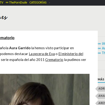
.TV
∞ ThePornDude
CATEGORÍAS
ematorio
∞ IA
pañola
Aura Garrido
la hemos visto participar en
∞ A
∞ T
e podemos destacar
La pecera de Eva
o
El ministerio del
la serie española del año 2011
Crematorio
la pudimos ver
MÁS
ADR
ANA
ARE