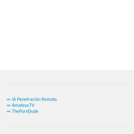
∞ IA Penetración Remota
∞ Amateur.TV
∞ ThePornDude