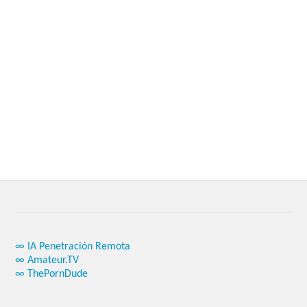
∞ IA Penetración Remota
∞ Amateur.TV
∞ ThePornDude