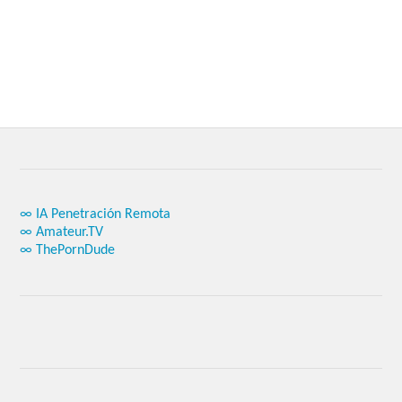
∞ IA Penetración Remota
∞ Amateur.TV
∞ ThePornDude