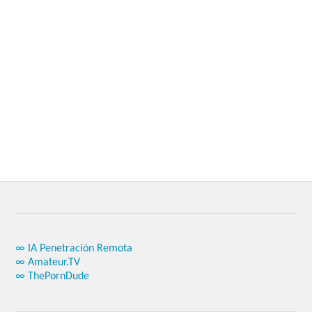
∞ IA Penetración Remota
∞ Amateur.TV
∞ ThePornDude