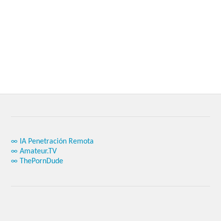
∞ IA Penetración Remota
∞ Amateur.TV
∞ ThePornDude