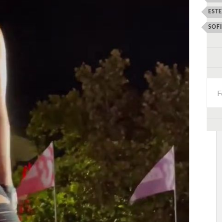
EST
SOF