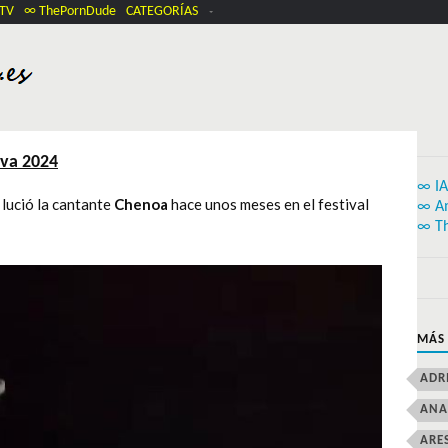
.TV
∞ ThePornDude
CATEGORÍAS
va 2024
∞ IA
lució la cantante
Chenoa
hace unos meses en el festival
∞ A
∞ T
MÁS
ADR
ANA
ARE