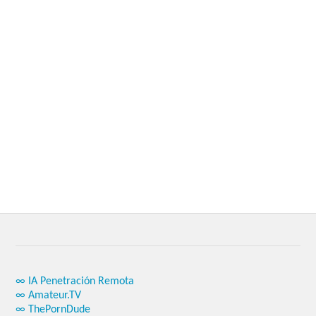
∞ IA Penetración Remota
∞ Amateur.TV
∞ ThePornDude