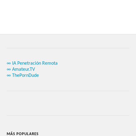
∞ IA Penetración Remota
∞ Amateur.TV
∞ ThePornDude
MÁS POPULARES