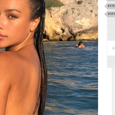
EST
SOF