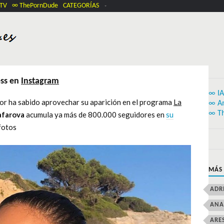
.TV
∞ ThePornDude
CATEGORÍAS
ess en
Instagram
∞ IA
ejor ha sabido aprovechar su aparición en el programa
La
∞ A
∞ T
afarova
acumula ya más de 800.000 seguidores en
su
fotos
MÁS
ADR
ANA
ARE