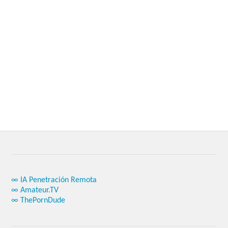
∞ IA Penetración Remota
∞ Amateur.TV
∞ ThePornDude