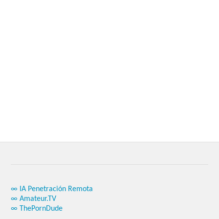
∞ IA Penetración Remota
∞ Amateur.TV
∞ ThePornDude