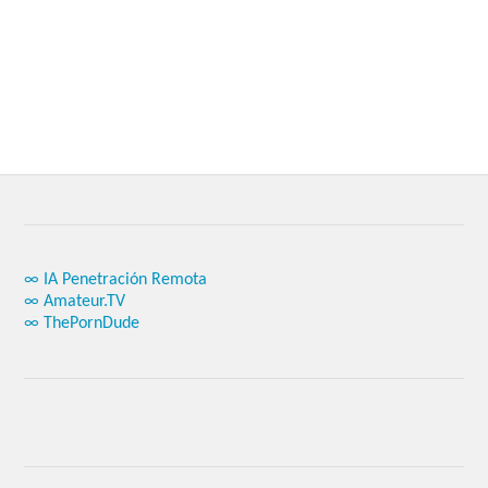
∞ IA Penetración Remota
∞ Amateur.TV
∞ ThePornDude