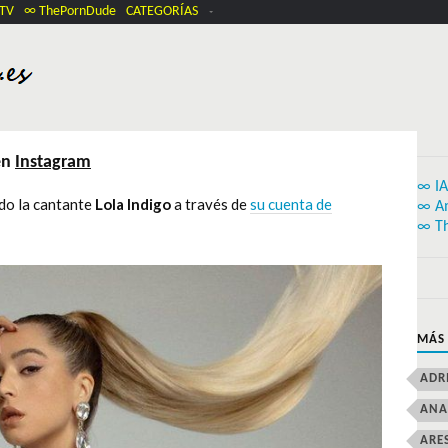
.TV
∞ ThePornDude
CATEGORÍAS
en
Instagram
∞ IA
do la cantante
Lola Indigo
a través de
su cuenta de
∞ A
∞ T
MÁS
ADR
ANA
ARE