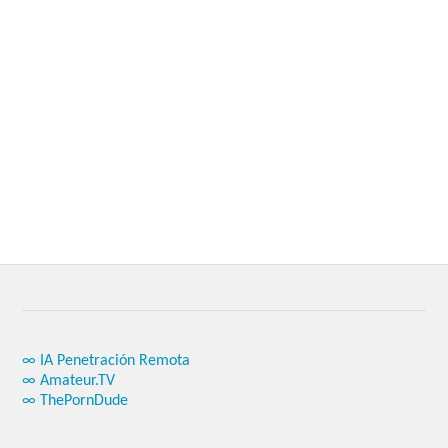
∞ IA Penetración Remota
∞ Amateur.TV
∞ ThePornDude