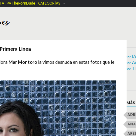
.TV
∞ ThePornDude
CATEGORÍAS
Primera Linea
∞ IA
adora
Mar Montoro
la vimos desnuda en estas fotos que le
∞ A
∞ T
MÁS
ADR
ANA
ARE