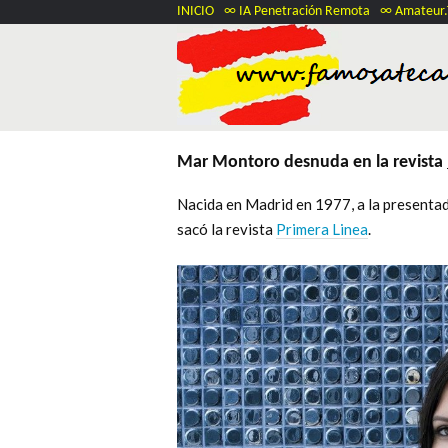
INICIO
∞ IA Penetración Remota
∞ Amateur
Mar Montoro desnuda en la revista
Nacida en Madrid en 1977, a la present
sacó la revista
Primera Linea
.