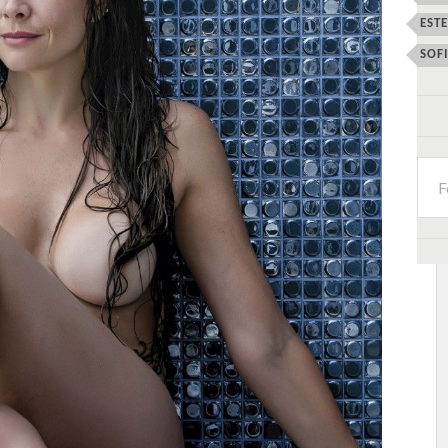
EST
SOF