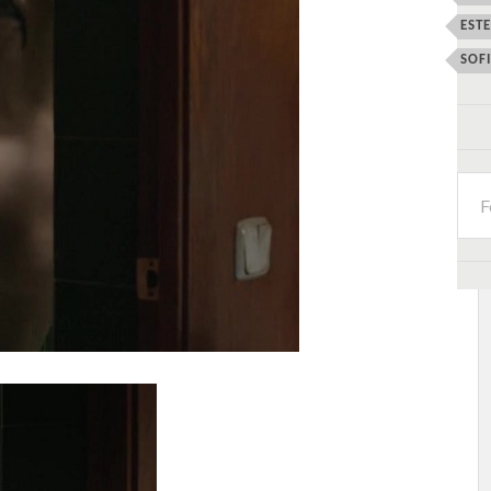
EST
SOF