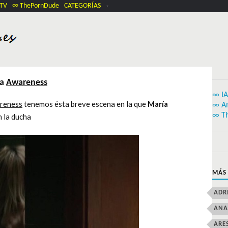
.TV
∞ ThePornDude
CATEGORÍAS
la
Awareness
∞ IA
reness
tenemos ésta breve escena en la que
María
∞ A
∞ T
 la ducha
MÁS
ADR
ANA
ARE