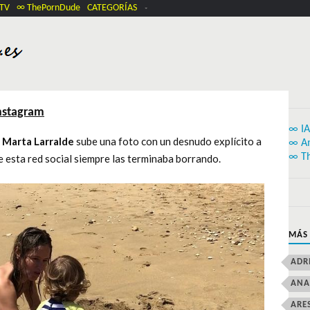
.TV
∞ ThePornDude
CATEGORÍAS
nstagram
∞ IA
a
Marta Larralde
sube una foto con un desnudo explícito a
∞ A
∞ T
e esta red social siempre las terminaba borrando.
MÁS
ADR
ANA
ARE