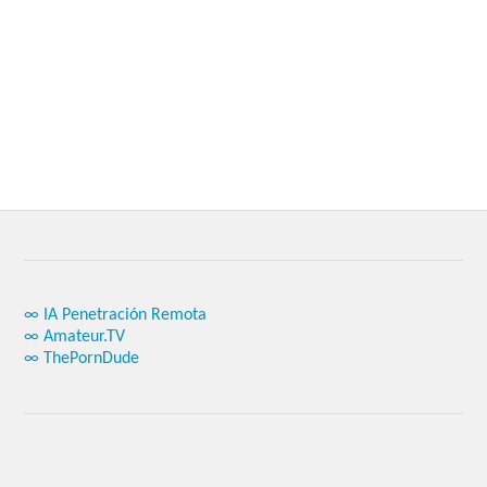
∞ IA Penetración Remota
∞ Amateur.TV
∞ ThePornDude