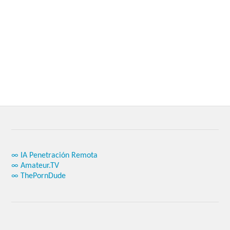
∞ IA Penetración Remota
∞ Amateur.TV
∞ ThePornDude