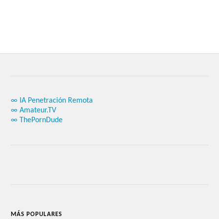
∞ IA Penetración Remota
∞ Amateur.TV
∞ ThePornDude
MÁS POPULARES