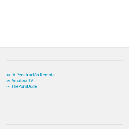
∞ IA Penetración Remota
∞ Amateur.TV
∞ ThePornDude