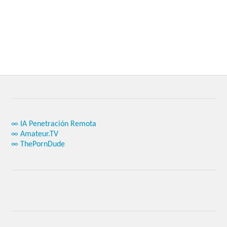
∞ IA Penetración Remota
∞ Amateur.TV
∞ ThePornDude