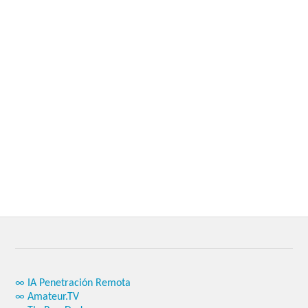
∞ IA Penetración Remota
∞ Amateur.TV