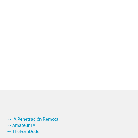
∞ IA Penetración Remota
∞ Amateur.TV
∞ ThePornDude