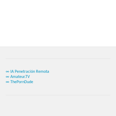
∞ IA Penetración Remota
∞ Amateur.TV
∞ ThePornDude