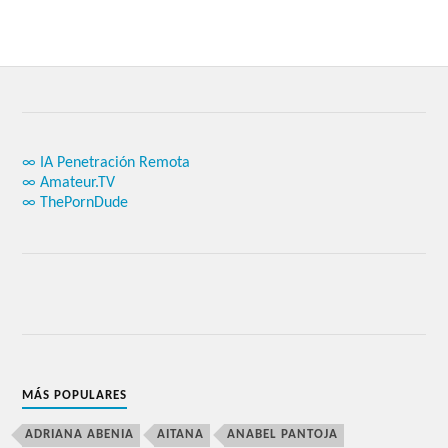
∞ IA Penetración Remota
∞ Amateur.TV
∞ ThePornDude
MÁS POPULARES
ADRIANA ABENIA
AITANA
ANABEL PANTOJA