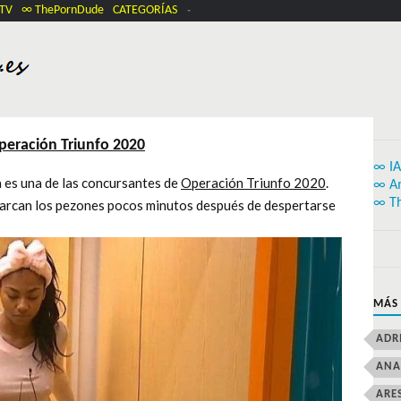
.TV
∞ ThePornDude
CATEGORÍAS
peración Triunfo 2020
∞ IA
 es una de las concursantes de
Operación Triunfo 2020
.
∞ A
∞ T
arcan los pezones pocos minutos después de despertarse
MÁS
ADR
ANA
ARE