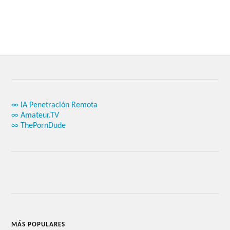
∞ IA Penetración Remota
∞ Amateur.TV
∞ ThePornDude
MÁS POPULARES