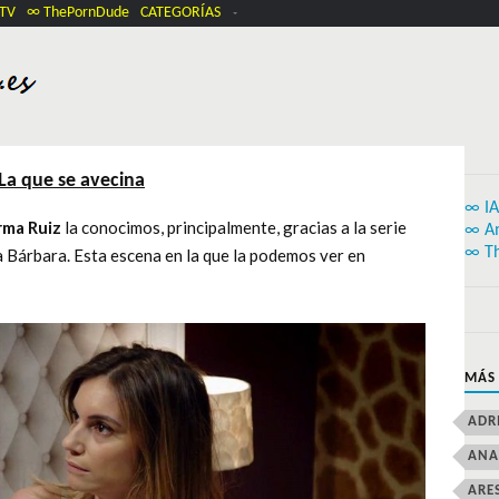
.TV
∞ ThePornDude
CATEGORÍAS
La que se avecina
∞ IA
ma Ruiz
la conocimos, principalmente, gracias a la serie
∞ A
∞ T
ja Bárbara. Esta escena en la que la podemos ver en
MÁS
ADR
ANA
ARE