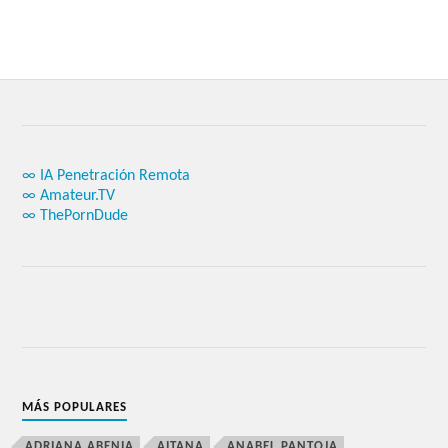
∞ IA Penetración Remota
∞ Amateur.TV
∞ ThePornDude
MÁS POPULARES
ADRIANA ABENIA
AITANA
ANABEL PANTOJA