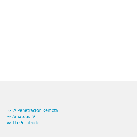
∞ IA Penetración Remota
∞ Amateur.TV
∞ ThePornDude