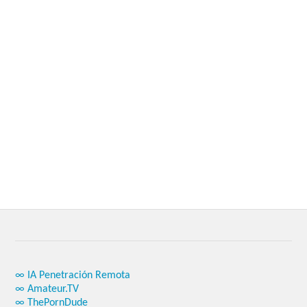
∞ IA Penetración Remota
∞ Amateur.TV
∞ ThePornDude