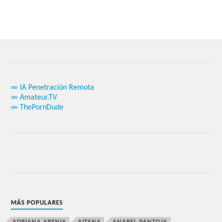
∞ IA Penetración Remota
∞ Amateur.TV
∞ ThePornDude
MÁS POPULARES