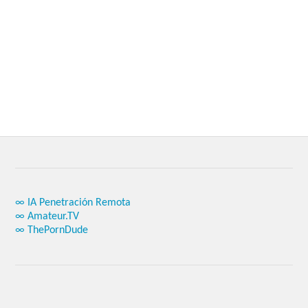
∞ IA Penetración Remota
∞ Amateur.TV
∞ ThePornDude