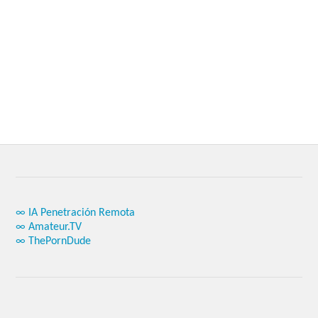
∞ IA Penetración Remota
∞ Amateur.TV
∞ ThePornDude