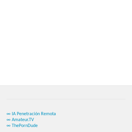
∞ IA Penetración Remota
∞ Amateur.TV
∞ ThePornDude