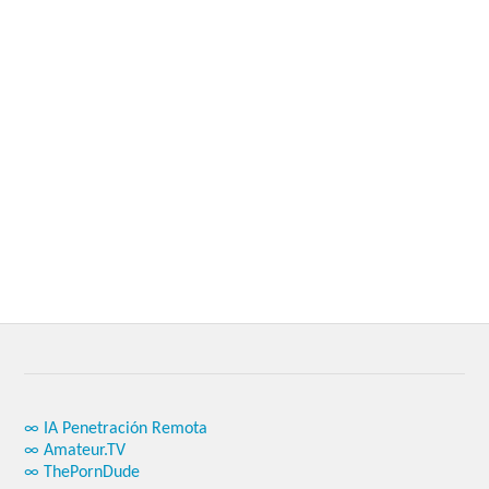
∞ IA Penetración Remota
∞ Amateur.TV
∞ ThePornDude