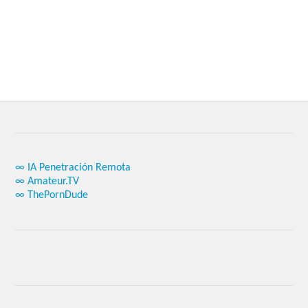
∞ IA Penetración Remota
∞ Amateur.TV
∞ ThePornDude